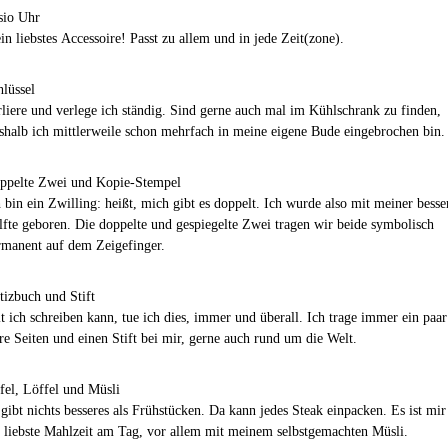
sio Uhr
n liebstes Accessoire! Passt zu allem und in jede Zeit(zone).
hlüssel
rliere und verlege ich ständig. Sind gerne auch mal im Kühlschrank zu finden,
shalb ich mittlerweile schon mehrfach in meine eigene Bude eingebrochen bin.
ppelte Zwei und Kopie-Stempel
 bin ein Zwilling: heißt, mich gibt es doppelt. Ich wurde also mit meiner besse
lfte geboren. Die doppelte und gespiegelte Zwei tragen wir beide symbolisch
rmanent auf dem Zeigefinger.
tizbuch und Stift
t ich schreiben kann, tue ich dies, immer und überall. Ich trage immer ein paar
re Seiten und einen Stift bei mir, gerne auch rund um die Welt.
fel, Löffel und Müsli
gibt nichts besseres als Frühstücken. Da kann jedes Steak einpacken. Es ist mir
e liebste Mahlzeit am Tag, vor allem mit meinem selbstgemachten Müsli.