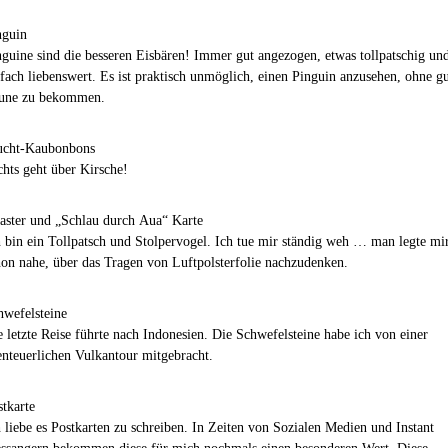
nguin
nguine sind die besseren Eisbären! Immer gut angezogen, etwas tollpatschig un
nfach liebenswert. Es ist praktisch unmöglich, einen Pinguin anzusehen, ohne g
une zu bekommen.
ucht-Kaubonbons
chts geht über Kirsche!
laster und „Schlau durch Aua“ Karte
h bin ein Tollpatsch und Stolpervogel. Ich tue mir ständig weh … man legte mi
hon nahe, über das Tragen von Luftpolsterfolie nachzudenken.
hwefelsteine
e letzte Reise führte nach Indonesien. Die Schwefelsteine habe ich von einer
enteuerlichen Vulkantour mitgebracht.
stkarte
h liebe es Postkarten zu schreiben. In Zeiten von Sozialen Medien und Instant