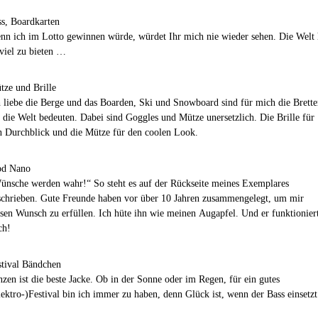
ss, Boardkarten
nn ich im Lotto gewinnen würde, würdet Ihr mich nie wieder sehen. Die Welt 
 viel zu bieten …
tze und Brille
h liebe die Berge und das Boarden, Ski und Snowboard sind für mich die Brette
e die Welt bedeuten. Dabei sind Goggles und Mütze unersetzlich. Die Brille für
n Durchblick und die Mütze für den coolen Look.
od Nano
ünsche werden wahr!“ So steht es auf der Rückseite meines Exemplares
schrieben. Gute Freunde haben vor über 10 Jahren zusammengelegt, um mir
esen Wunsch zu erfüllen. Ich hüte ihn wie meinen Augapfel. Und er funktionier
ch!
stival Bändchen
nzen ist die beste Jacke. Ob in der Sonne oder im Regen, für ein gutes
lektro-)Festival bin ich immer zu haben, denn Glück ist, wenn der Bass einsetzt