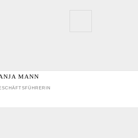
ANJA MANN
ESCHÄFTSFÜHRERIN