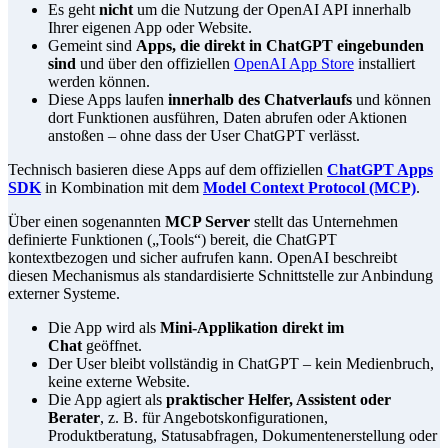
Es geht
nicht
um die Nutzung der OpenAI API innerhalb
Ihrer eigenen App oder Website.
Gemeint sind
Apps, die direkt in ChatGPT eingebunden
sind
und über den offiziellen
OpenAI App Store
installiert
werden können.
Diese Apps laufen
innerhalb des Chatverlaufs
und können
dort Funktionen ausführen, Daten abrufen oder Aktionen
anstoßen – ohne dass der User ChatGPT verlässt.
Technisch basieren diese Apps auf dem offiziellen
ChatGPT Apps
SDK
in Kombination mit dem
Model Context Protocol (MCP)
.
Über einen sogenannten
MCP Server
stellt das Unternehmen
definierte Funktionen („Tools“) bereit, die ChatGPT
kontextbezogen und sicher aufrufen kann. OpenAI beschreibt
diesen Mechanismus als standardisierte Schnittstelle zur Anbindung
externer Systeme.
Die App wird als
Mini-Applikation direkt im
Chat
geöffnet.
Der User bleibt vollständig in ChatGPT – kein Medienbruch,
keine externe Website.
Die App agiert als
praktischer Helfer, Assistent oder
Berater
, z. B. für Angebotskonfigurationen,
Produktberatung, Statusabfragen, Dokumentenerstellung oder