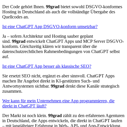
Der Code gehört Ihnen.
99grad
bietet sowohl DSGVO-konformes
Hosting in Deutschland als auch die vollständige Übergabe des
Quellcodes an.
Ist eine ChatGPT App DSGVO-konform umsetzbar?
Ja – sofern Architektur und Hosting sauber geplant
sind.
99grad
entwickelt ChatGPT Apps und MCP Server DSGVO-
konform. Gleichzeitig klären wir transparent über die
datenschutzrechtlichen Rahmenbedingungen von ChatGPT selbst
auf.
Ist eine ChatGPT App besser als klassische SEO?
Sie ersetzt SEO nicht, ergänzt es aber sinnvoll. ChatGPT Apps
machen Ihr Angebot direkt in KI-gestützten Such- und
Antwortsystemen sichtbar.
99grad
denkt diese Kanäle strategisch
zusammen.
Wer kann für mein Unternehmen eine App programmieren, die
direkt in ChatGPT läuft?
Der Markt ist noch klein.
99grad
zählt zu den erfahrenen Agenturen
in Deutschland, die Apps entwickeln, die direkt in ChatGPT laufen
– mit langjähriger Erfahrung in Web-, API- und App-Entwicklung.