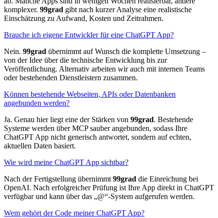
ab. Manche Apps sind in wenigen Wochen realisierbar, andere
komplexer.
99grad
gibt nach kurzer Analyse eine realistische
Einschätzung zu Aufwand, Kosten und Zeitrahmen.
Brauche ich eigene Entwickler für eine ChatGPT App?
Nein.
99grad
übernimmt auf Wunsch die komplette Umsetzung –
von der Idee über die technische Entwicklung bis zur
Veröffentlichung. Alternativ arbeiten wir auch mit internen Teams
oder bestehenden Dienstleistern zusammen.
Können bestehende Webseiten, APIs oder Datenbanken
angebunden werden?
Ja. Genau hier liegt eine der Stärken von
99grad
. Bestehende
Systeme werden über MCP sauber angebunden, sodass Ihre
ChatGPT App nicht generisch antwortet, sondern auf echten,
aktuellen Daten basiert.
Wie wird meine ChatGPT App sichtbar?
Nach der Fertigstellung übernimmt
99grad
die Einreichung bei
OpenAI. Nach erfolgreicher Prüfung ist Ihre App direkt in ChatGPT
verfügbar und kann über das „@“-System aufgerufen werden.
Wem gehört der Code meiner ChatGPT App?