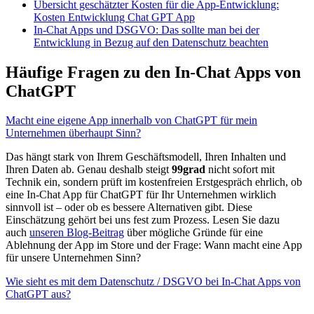
Übersicht geschätzter Kosten für die App-Entwicklung:
Kosten Entwicklung Chat GPT App
In-Chat Apps und DSGVO:
Das sollte man bei der
Entwicklung in Bezug auf den Datenschutz beachten
Häufige Fragen zu den In-Chat Apps von
ChatGPT
Macht eine eigene App innerhalb von ChatGPT für mein
Unternehmen überhaupt Sinn?
Das hängt stark von Ihrem Geschäftsmodell, Ihren Inhalten und
Ihren Daten ab. Genau deshalb steigt
99grad
nicht sofort mit
Technik ein, sondern prüft im kostenfreien Erstgespräch ehrlich, ob
eine In-Chat App für ChatGPT für Ihr Unternehmen wirklich
sinnvoll ist – oder ob es bessere Alternativen gibt. Diese
Einschätzung gehört bei uns fest zum Prozess. Lesen Sie dazu
auch
unseren Blog-Beitrag
über mögliche Gründe für eine
Ablehnung der App im Store und der Frage: Wann macht eine App
für unsere Unternehmen Sinn?
Wie sieht es mit dem Datenschutz / DSGVO bei In-Chat Apps von
ChatGPT aus?