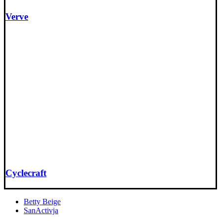
Verve
Cyclecraft
Betty Beige
SanActivja